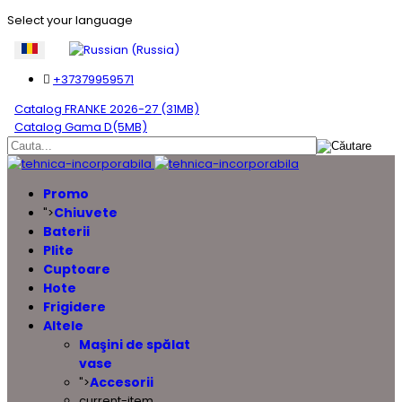
Select your language
+37379959571
Catalog FRANKE 2026-27 (31MB)
Catalog Gama D(5MB)
Promo
Chiuvete
">
Baterii
Plite
Cuptoare
Hote
Frigidere
Altele
Maşini de spălat
vase
Accesorii
">
current-item