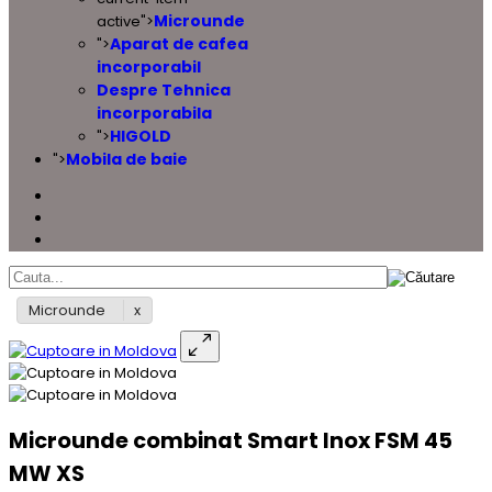
Microunde
active">
Aparat de cafea
">
incorporabil
Despre Tehnica
incorporabila
HIGOLD
">
Mobila de baie
">
Microunde
Microunde combinat Smart Inox FSM 45
MW XS