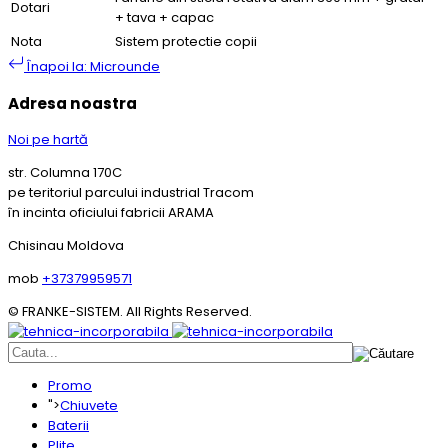
Dotari
+ tava + capac
Nota
Sistem protectie copii
Înapoi la: Microunde
Adresa noastra
Noi pe hartă
str. Columna 170C
pe teritoriul parcului industrial Tracom
în incinta oficiului fabricii ARAMA
Chisinau Moldova
mob
+37379959571
© FRANKE-SISTEM. All Rights Reserved.
Promo
">
Chiuvete
Baterii
Plite