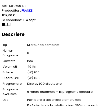
ART: 131.0606.103
Producător :
FRANKE
1139,00 €
La comandă: 1–4 săpt.
Descriere
Tip
Microunde combinat
Numar
8
Programe
Cavitate
Inox
Volum util
40 litri
Putere
(W) 900
Putere Grill
(W) 1600
Programare
Display LCD si butoane
Programe
5 retete automate + 15 programe speciale
exclusive
Usa
Inchidere si deschidere amortizata
Farfurie din sticla rotativa diam 360 mm + gratar