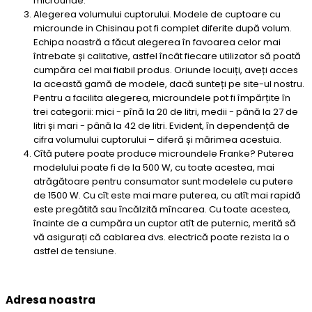
microunde.
Alegerea volumului cuptorului. Modele de cuptoare cu
microunde in Chisinau pot fi complet diferite după volum.
Echipa noastră a făcut alegerea în favoarea celor mai
întrebate și calitative, astfel încât fiecare utilizator să poată
cumpăra cel mai fiabil produs. Oriunde locuiți, aveți acces
la această gamă de modele, dacă sunteți pe site-ul nostru.
Pentru a facilita alegerea, microundele pot fi împărțite în
trei categorii: mici - pînă la 20 de litri, medii - până la 27 de
litri și mari - până la 42 de litri. Evident, în dependență de
cifra volumului cuptorului – diferă și mărimea acestuia.
Cîtă putere poate produce microundele Franke? Puterea
modelului poate fi de la 500 W, cu toate acestea, mai
atrăgătoare pentru consumator sunt modelele cu putere
de 1500 W. Cu cît este mai mare puterea, cu atît mai rapidă
este pregătită sau încălzită mîncarea. Cu toate acestea,
înainte de a cumpăra un cuptor atît de puternic, merită să
vă asigurați că cablarea dvs. electrică poate rezista la o
astfel de tensiune.
Adresa noastra