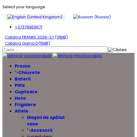
Select your language
+37379959571
Catalog FRANKE 2026-27 (31MB)
Catalog Gama D(5MB)
Promo
Chiuvete
">
Baterii
Plite
Cuptoare
Hote
Frigidere
Altele
Maşini de spălat
vase
Accesorii
">
current-item