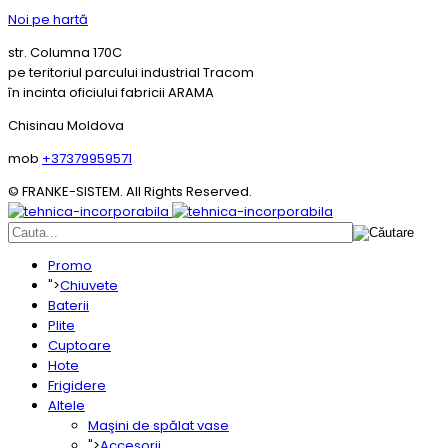
Noi pe hartă
str. Columna 170C
pe teritoriul parcului industrial Tracom
în incinta oficiului fabricii ARAMA
Chisinau Moldova
mob
+37379959571
© FRANKE-SISTEM. All Rights Reserved.
Promo
">
Chiuvete
Baterii
Plite
Cuptoare
Hote
Frigidere
Altele
Maşini de spălat vase
">
Accesorii