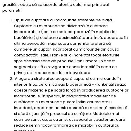
greșită, trebuie să se acorde atenție celor mai principali
parametri.
Tipuri de cuptoare cu microunde existente pe piață.
Cuptoare cu microunde se divizează în cuptoare
incorporabile ( cele ce se incorporează în mobila de
bucătărie ) și cuptoare desinestătătoare. Însă, deoarece în
ultima perioadă, majoritatea oamenilor preferă să
cumpere un cuptor încorporat cu microunde din cauza
compactității sale, Franke și-a îndreptat toate eforturile
spre această serie de produse. Prin urmare, în acest
segment există o revigorare considerabilă în ceea ce
privește introducerea ideilor inovatoare.
Alegerea stratului ce acoperă cuptorul cu microunde în
interior. Inox, ceramică sau bioceramică - Franke utilizează
aceste materiale pe scară largă în producerea cuptoarelor
incorporabile. În special, în majoritatea modelelor de
cupătoare cu microunde putem întîlni anume oțelul
inoxidabil, deoarece acesta posedă o rezistență excelentă
și oferă ușurință în procesul de curățare. Modelele mai
scumpe sunt tratate cu un strat special antibacterian, care
reduce semnificativ formarea de microbi în cuptorul cu