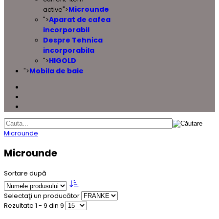
Microunde
active">
Aparat de cafea
">
incorporabil
Despre Tehnica
incorporabila
HIGOLD
">
Mobila de baie
">
Microunde
Microunde
Sortare după
Selectaţi un producător
Rezultate 1 - 9 din 9