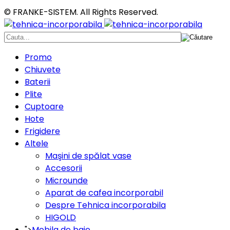
© FRANKE-SISTEM. All Rights Reserved.
Promo
Chiuvete
Baterii
Plite
Cuptoare
Hote
Frigidere
Altele
Maşini de spălat vase
Accesorii
Microunde
Aparat de cafea incorporabil
Despre Tehnica incorporabila
HIGOLD
">
Mobila de baie