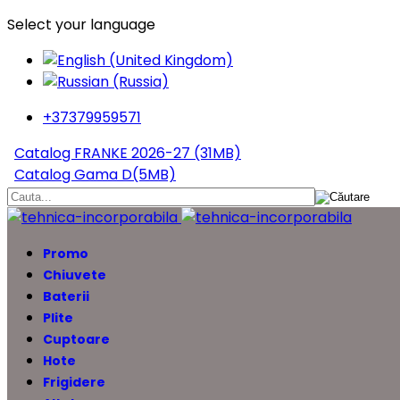
Select your language
+37379959571
Catalog FRANKE 2026-27 (31MB)
Catalog Gama D(5MB)
Promo
Chiuvete
Baterii
Plite
Cuptoare
Hote
Frigidere