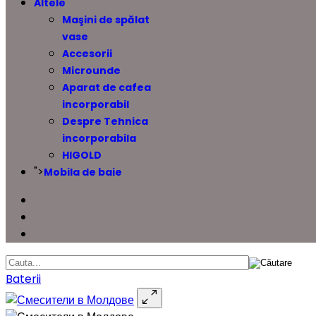
Altele
Maşini de spălat
vase
Accesorii
Microunde
Aparat de cafea
incorporabil
Despre Tehnica
incorporabila
HIGOLD
">
Mobila de baie
Baterii