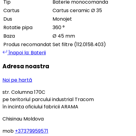
Tip
Baterie monocomanda
Cartus
Cartus ceramic Ø 35
Dus
Monojet
Rotatie pipa
360 °
Baza
Ø 45 mm
Produs recomandat
Set filtre (112.0158.403)
Înapoi la: Baterii
Adresa noastra
Noi pe hartă
str. Columna 170C
pe teritoriul parcului industrial Tracom
în incinta oficiului fabricii ARAMA
Chisinau Moldova
mob
+37379959571