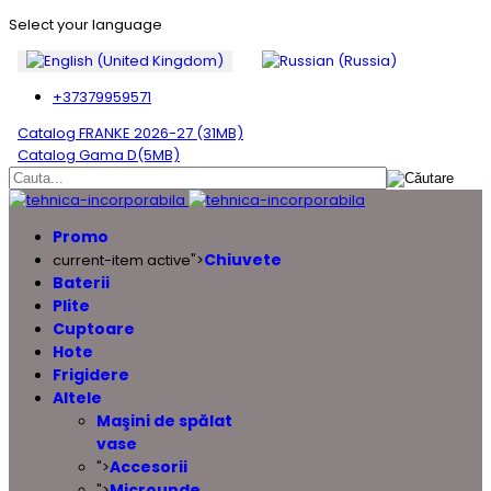
Select your language
+37379959571
Catalog FRANKE 2026-27 (31MB)
Catalog Gama D(5MB)
Promo
Chiuvete
current-item active">
Baterii
Plite
Cuptoare
Hote
Frigidere
Altele
Maşini de spălat
vase
Accesorii
">
Microunde
">