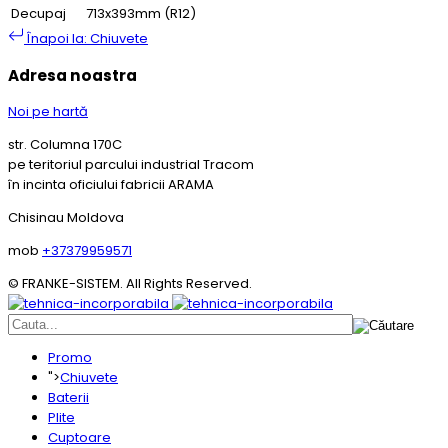
Decupaj
713x393mm (R12)
Înapoi la: Chiuvete
Adresa noastra
Noi pe hartă
str. Columna 170C
pe teritoriul parcului industrial Tracom
în incinta oficiului fabricii ARAMA
Chisinau Moldova
mob
+37379959571
© FRANKE-SISTEM. All Rights Reserved.
Promo
">
Chiuvete
Baterii
Plite
Cuptoare