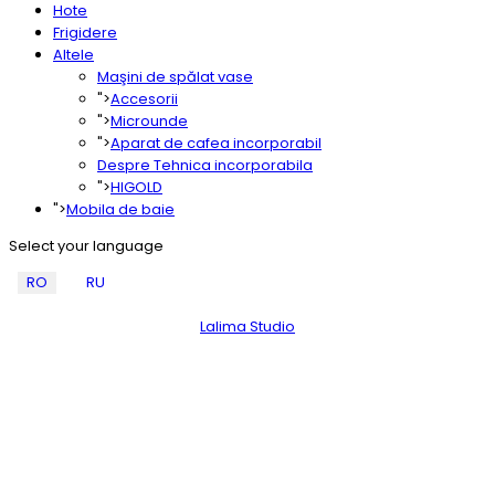
Hote
Frigidere
Altele
Maşini de spălat vase
">
Accesorii
">
Microunde
">
Aparat de cafea incorporabil
Despre Tehnica incorporabila
">
HIGOLD
">
Mobila de baie
Select your language
RO
RU
Noi pe hartă!
Lalima Studio