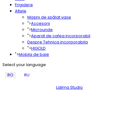
Frigidere
Altele
Maşini de spălat vase
">
Accesorii
">
Microunde
">
Aparat de cafea incorporabil
Despre Tehnica incorporabila
">
HIGOLD
">
Mobila de baie
Select your language
RO
RU
Noi pe hartă!
Lalima Studio