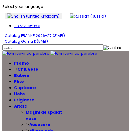
Select your language
+37379959571
Catalog FRANKE 2026-27 (31MB)
Catalog Gama D(5MB)
Promo
Chiuvete
">
Baterii
Plite
Cuptoare
Hote
Frigidere
Altele
Maşini de spălat
vase
Accesorii
">
Microunde
">