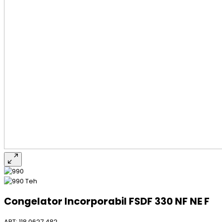
Congelator Incorporabil FSDF 330 NF NE F
ART: 118.0627.482