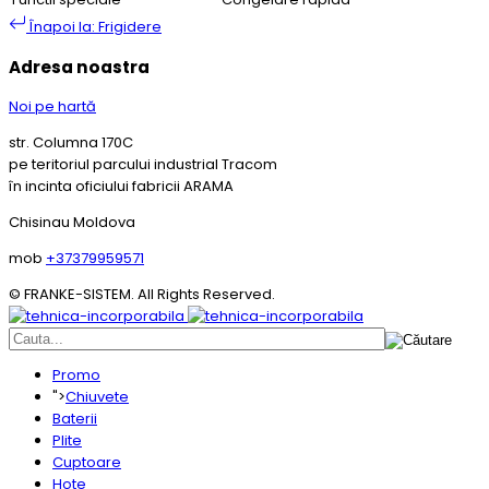
Înapoi la: Frigidere
Adresa noastra
Noi pe hartă
str. Columna 170C
pe teritoriul parcului industrial Tracom
în incinta oficiului fabricii ARAMA
Chisinau Moldova
mob
+37379959571
© FRANKE-SISTEM. All Rights Reserved.
Promo
">
Chiuvete
Baterii
Plite
Cuptoare
Hote