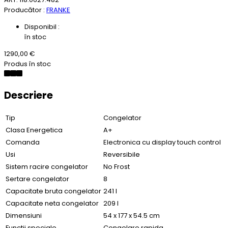
Producător :
FRANKE
Disponibil :
în stoc
1290,00 €
Produs în stoc
Descriere
Tip
Congelator
Clasa Energetica
A+
Comanda
Electronica cu display touch control
Usi
Reversibile
Sistem racire congelator
No Frost
Sertare congelator
8
Capacitate bruta congelator
241 l
Capacitate neta congelator
209 l
Dimensiuni
54 x 177 x 54.5 cm
Functii speciale
Congelare rapida