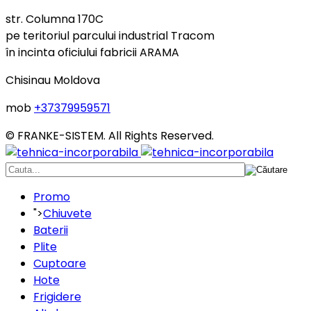
str. Columna 170C
pe teritoriul parcului industrial Tracom
în incinta oficiului fabricii ARAMA
Chisinau Moldova
mob
+37379959571
© FRANKE-SISTEM. All Rights Reserved.
Promo
">
Chiuvete
Baterii
Plite
Cuptoare
Hote
Frigidere