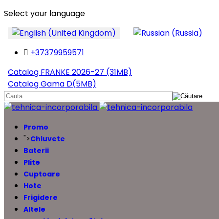
Select your language
+37379959571
Catalog FRANKE 2026-27 (31MB)
Catalog Gama D(5MB)
Promo
">
Chiuvete
Baterii
Plite
Cuptoare
Hote
Frigidere
Altele