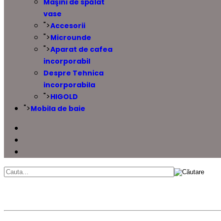
Maşini de spălat
vase
">
Accesorii
">
Microunde
">
Aparat de cafea
incorporabil
Despre Tehnica
incorporabila
">
HIGOLD
">
Mobila de baie