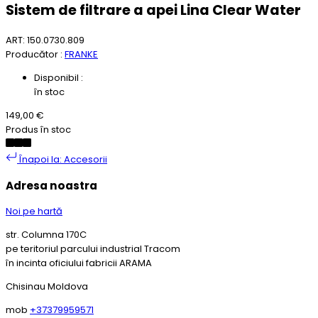
Sistem de filtrare a apei Lina Clear Water
ART: 150.0730.809
Producător :
FRANKE
Disponibil :
în stoc
149,00 €
Produs în stoc
Înapoi la: Accesorii
Adresa noastra
Noi pe hartă
str. Columna 170C
pe teritoriul parcului industrial Tracom
în incinta oficiului fabricii ARAMA
Chisinau Moldova
mob
+37379959571