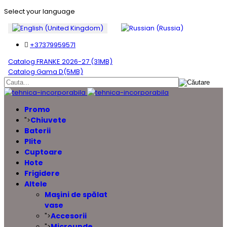
Select your language
+37379959571
Catalog FRANKE 2026-27 (31MB)
Catalog Gama D(5MB)
Promo
Chiuvete
">
Baterii
Plite
Cuptoare
Hote
Frigidere
Altele
Maşini de spălat
vase
Accesorii
">
Microunde
">