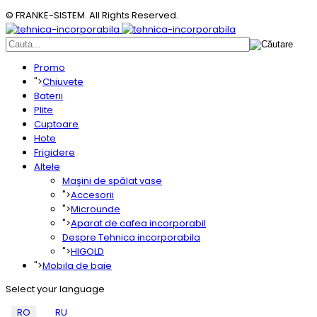
© FRANKE-SISTEM. All Rights Reserved.
Promo
">
Chiuvete
Baterii
Plite
Cuptoare
Hote
Frigidere
Altele
Maşini de spălat vase
">
Accesorii
">
Microunde
">
Aparat de cafea incorporabil
Despre Tehnica incorporabila
">
HIGOLD
">
Mobila de baie
Select your language
RO
RU