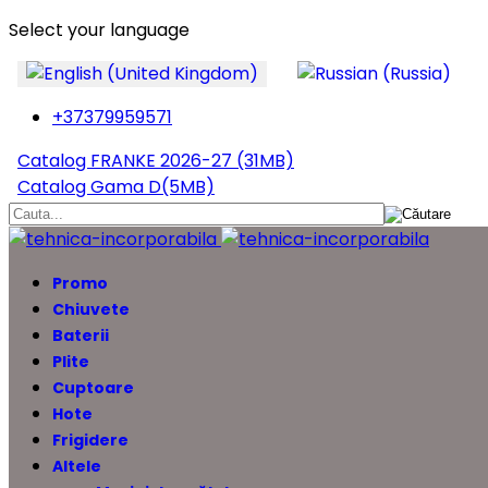
Select your language
+37379959571
Catalog FRANKE 2026-27 (31MB)
Catalog Gama D(5MB)
Promo
Chiuvete
Baterii
Plite
Cuptoare
Hote
Frigidere
Altele