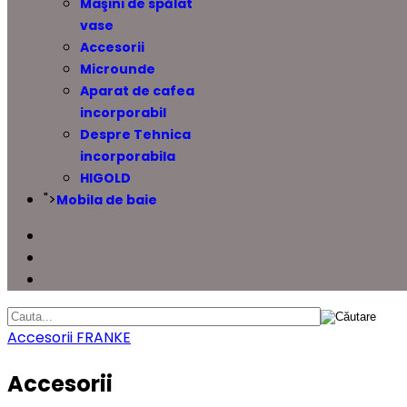
Maşini de spălat
vase
Accesorii
Microunde
Aparat de cafea
incorporabil
Despre Tehnica
incorporabila
HIGOLD
">
Mobila de baie
Accesorii
FRANKE
Accesorii