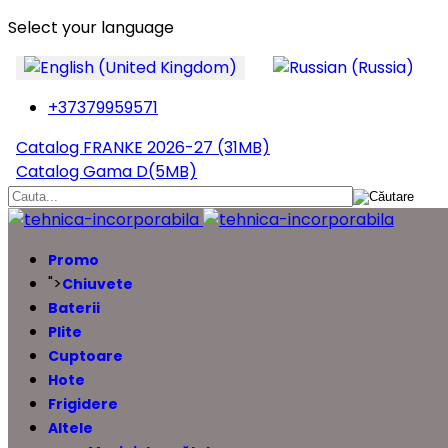
Select your language
+37379959571
Catalog FRANKE 2026-27 (31MB)
Catalog Gama D(5MB)
Promo
">
Chiuvete
Baterii
Plite
Cuptoare
Hote
Frigidere
Altele