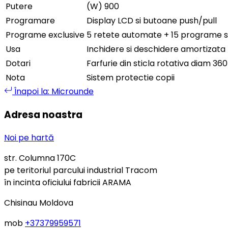
Putere
(W) 900
Programare
Display LCD si butoane push/pull
Programe exclusive
5 retete automate + 15 programe s
Usa
Inchidere si deschidere amortizata
Dotari
Farfurie din sticla rotativa diam 3
Nota
Sistem protectie copii
Înapoi la: Microunde
Adresa noastra
Noi pe hartă
str. Columna 170C
pe teritoriul parcului industrial Tracom
în incinta oficiului fabricii ARAMA
Chisinau Moldova
mob
+37379959571