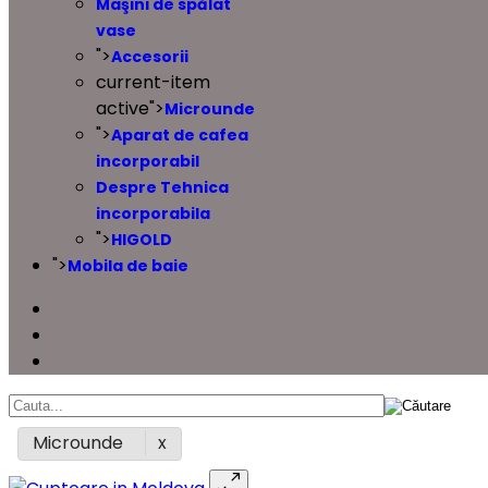
Maşini de spălat
vase
">
Accesorii
current-item
active">
Microunde
">
Aparat de cafea
incorporabil
Despre Tehnica
incorporabila
">
HIGOLD
">
Mobila de baie
Microunde