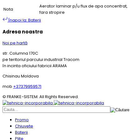
Aerator laminar p/u flux de apa concentrat,
Nota
fara stropire
Înapoi la: Baterii
Adresa noastra
Noi pe hartă
str. Columna 170C
pe teritoriul parcului industrial Tracom
în incinta oficiului fabricii ARAMA
Chisinau Moldova
mob
+37379959571
© FRANKE-SISTEM. All Rights Reserved.
Promo
Chiuvete
Baterii
Plite