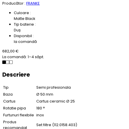
Producător :
FRANKE
Culoare :
Matte Black
Tip baterie :
Duș
Disponibil :
la comandă
682,00 €
La comandă: 1–4 săpt.
Descriere
Tip
Semi profesionala
Baza
Ø 50 mm
Cartus
Cartus ceramic Ø 25
Rotatie pipa
180 °
Furtunuri flexibile
inox
Produs
Set filtre (112.0158.403)
recomandat