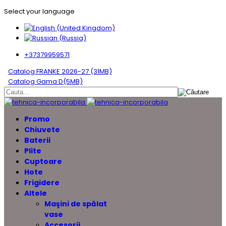
Select your language
+37379959571
Catalog FRANKE 2026-27 (31MB)
Catalog Gama D(5MB)
Promo
Chiuvete
Baterii
Plite
Cuptoare
Hote
Frigidere
Altele
Maşini de spălat
vase
Accesorii