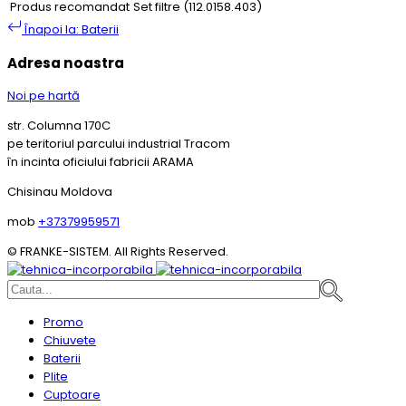
Produs recomandat
Set filtre (112.0158.403)
Înapoi la: Baterii
Adresa noastra
Noi pe hartă
str. Columna 170C
pe teritoriul parcului industrial Tracom
în incinta oficiului fabricii ARAMA
Chisinau Moldova
mob
+37379959571
© FRANKE-SISTEM. All Rights Reserved.
Promo
Chiuvete
Baterii
Plite
Cuptoare