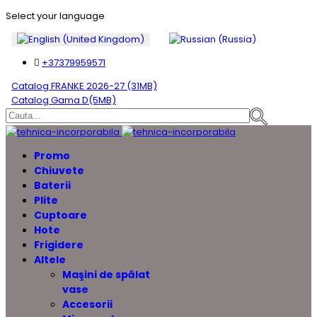
Select your language
+37379959571
Catalog FRANKE 2026-27 (31MB)
Catalog Gama D(5MB)
Promo
Chiuvete
Baterii
Plite
Cuptoare
Hote
Frigidere
Altele
Maşini de spălat
vase
Accesorii