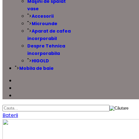
Maşini de spălat
vase
">
Accesorii
">
Microunde
">
Aparat de cafea
incorporabil
Despre Tehnica
incorporabila
">
HIGOLD
">
Mobila de baie
Baterii