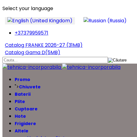
Select your language
+37379959571
Catalog FRANKE 2026-27 (31MB)
Catalog Gama D(5MB)
Promo
">
Chiuvete
Baterii
Plite
Cuptoare
Hote
Frigidere
Altele