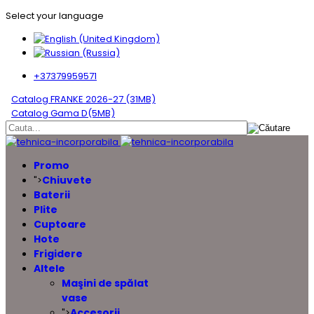
Select your language
+37379959571
Catalog FRANKE 2026-27 (31MB)
Catalog Gama D(5MB)
Promo
Chiuvete
">
Baterii
Plite
Cuptoare
Hote
Frigidere
Altele
Maşini de spălat
vase
Accesorii
">