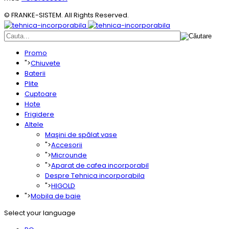
© FRANKE-SISTEM. All Rights Reserved.
Promo
">
Chiuvete
Baterii
Plite
Cuptoare
Hote
Frigidere
Altele
Maşini de spălat vase
">
Accesorii
">
Microunde
">
Aparat de cafea incorporabil
Despre Tehnica incorporabila
">
HIGOLD
">
Mobila de baie
Select your language