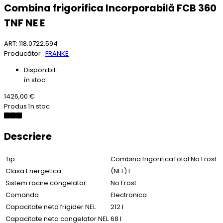
Combina frigorifica Incorporabilă FCB 360
TNF NE E
ART: 118.0722.594
Producător :
FRANKE
Disponibil :
în stoc
1426,00 €
Produs în stoc
Descriere
Tip
Combina frigorificaTotal No Frost
Clasa Energetica
(NEL) E
Sistem racire congelator
No Frost
Comanda
Electronica
Capacitate neta frigider NEL
212 l
Capacitate neta congelator NEL
68 l