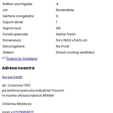
Rafturi usa frigider
4
Usi
Reversibile
Sertare congelator
3
Suport sticle
1
Suport oua
1x6
Functii speciale
Sertar Fresh
Dimensiuni
54 x 193,5 x 54,5 cm
Decongelare
No Frost
Sistem
Direct cooling ventilator
Înapoi la: Frigidere
Adresa noastra
Noi pe hartă
str. Columna 170C
pe teritoriul parcului industrial Tracom
în incinta oficiului fabricii ARAMA
Chisinau Moldova
mob
+37379959571