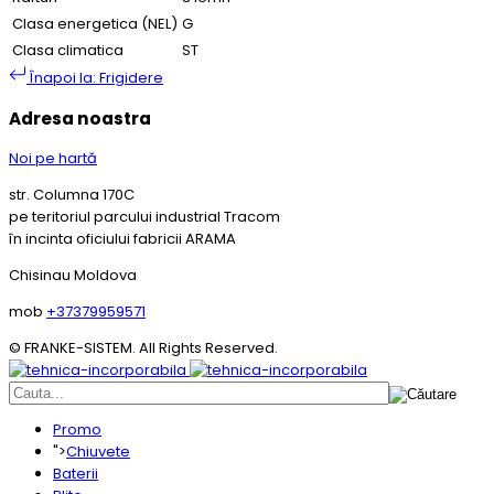
Clasa energetica (NEL)
G
Clasa climatica
ST
Înapoi la: Frigidere
Adresa noastra
Noi pe hartă
str. Columna 170C
pe teritoriul parcului industrial Tracom
în incinta oficiului fabricii ARAMA
Chisinau Moldova
mob
+37379959571
© FRANKE-SISTEM. All Rights Reserved.
Promo
">
Chiuvete
Baterii