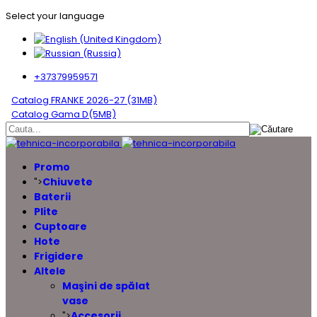
Select your language
+37379959571
Catalog FRANKE 2026-27 (31MB)
Catalog Gama D(5MB)
Promo
Chiuvete
">
Baterii
Plite
Cuptoare
Hote
Frigidere
Altele
Maşini de spălat
vase
Accesorii
">