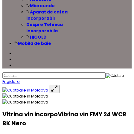
Microunde
">
Aparat de cafea
">
incorporabil
Despre Tehnica
incorporabila
HIGOLD
">
Mobila de baie
">
Frigidere
Vitrina vin incorpoVitrina vin FMY 24 WCR
BK Nero