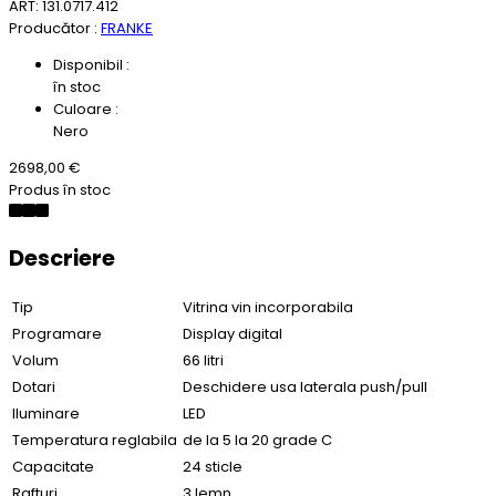
ART: 131.0717.412
Producător :
FRANKE
Disponibil :
în stoc
Culoare :
Nero
2698,00 €
Produs în stoc
Descriere
Tip
Vitrina vin incorporabila
Programare
Display digital
Volum
66 litri
Dotari
Deschidere usa laterala push/pull
Iluminare
LED
Temperatura reglabila
de la 5 la 20 grade C
Capacitate
24 sticle
Rafturi
3 lemn